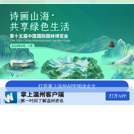
打开掌上温州APP阅读全文
年
九面
打开APP
天
介入
网友评论:
获新