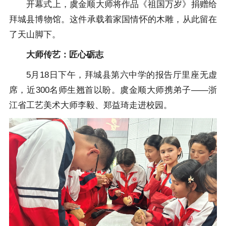
开幕式上，虞金顺大师将作品《祖国万岁》捐赠给
拜城县博物馆。这件承载着家国情怀的木雕，从此留在
了天山脚下。
大师传艺：匠心砺志
5月18日下午，拜城县第六中学的报告厅里座无虚
席，近300名师生翘首以盼。虞金顺大师携弟子——浙
江省工艺美术大师李毅、郑益琦走进校园。