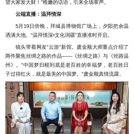
望大家发大财！”稚嫩的话语，引来全场掌声。
云端直播：温拜情深
5月19日傍晚，拜城县博物馆广场上，夕阳把余温
洒满大地。“温拜情深•文化润疆”直播准时开启。
镜头带着网友“云游”新馆。虞金顺大师重点介绍了
两件聚焦丝绸之路的作品——《丝绸之路》与《丝路温
州》。“中国梦归根到底是老百姓的幸福梦，老百姓日
子过得红火，就是最美的中国梦。”虞金顺真情流露。