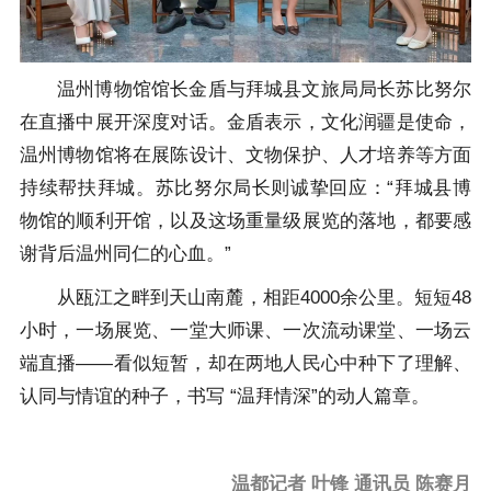
温州博物馆馆长金盾与拜城县文旅局局长苏比努尔
在直播中展开深度对话。金盾表示，文化润疆是使命，
温州博物馆将在展陈设计、文物保护、人才培养等方面
持续帮扶拜城。苏比努尔局长则诚挚回应：“拜城县博
物馆的顺利开馆，以及这场重量级展览的落地，都要感
谢背后温州同仁的心血。”
从瓯江之畔到天山南麓，相距4000余公里。短短48
小时，一场展览、一堂大师课、一次流动课堂、一场云
端直播——看似短暂，却在两地人民心中种下了理解、
认同与情谊的种子，书写 “温拜情深”的动人篇章。
温都记者 叶锋 通讯员 陈赛月