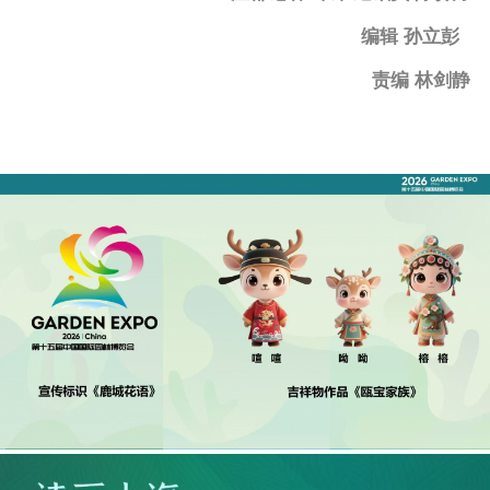
编辑 孙立彭
责编 林剑静