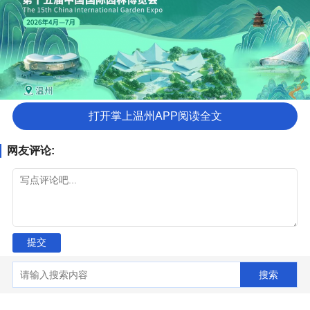
打开掌上温州APP阅读全文
网友评论:
提交
搜索