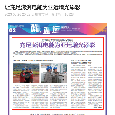
让充足澎湃电能为亚运增光添彩
2023-09-26 20:02
温州都市报 阅读数：15928